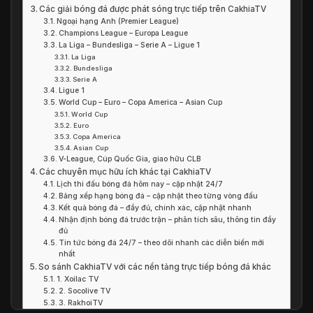
Các giải bóng đá được phát sóng trực tiếp trên CakhiaTV
Ngoại hạng Anh (Premier League)
Champions League – Europa League
La Liga – Bundesliga – Serie A – Ligue 1
La Liga
Bundesliga
Serie A
Ligue 1
World Cup – Euro – Copa America – Asian Cup
World Cup
Euro
Copa America
Asian Cup
V-League, Cúp Quốc Gia, giao hữu CLB
Các chuyên mục hữu ích khác tại CakhiaTV
Lịch thi đấu bóng đá hôm nay – cập nhật 24/7
Bảng xếp hạng bóng đá – cập nhật theo từng vòng đấu
Kết quả bóng đá – đầy đủ, chính xác, cập nhật nhanh
Nhận định bóng đá trước trận – phân tích sâu, thông tin đầy
đủ
Tin tức bóng đá 24/7 – theo dõi nhanh các diễn biến mới
nhất
So sánh CakhiaTV với các nền tảng trực tiếp bóng đá khác
1. Xoilac TV
2. Socolive TV
3. RakhoiTV