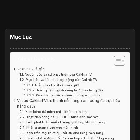
Mục Lục
Table of Contents
CakhiaTV là gì?
Nguồn gốc và sự phát triển của CakhiaTV
Mục tiêu và tôn chỉ hoạt động của CakhiaTV
1. Miễn phí cho tất cả mọi người
2. Trải nghiệm người dùng là ưu tiên hàng đầu
3. Cập nhật liên tục – nhanh chóng – chính xác
Vì sao CakhiaTV trở thành nền tảng xem bóng đá trực tiếp
hàng đầu?
Xem bóng đá miễn phí – không giới hạn
Trực tiếp bóng đá Full HD – hình ảnh sắc nét
Link phát trực tuyến không giật lag, không delay
Không quảng cáo che màn hình
Xem trên mọi thiết bị – tối ưu cho từng nền tảng
CakhiaTV tự động tối ưu phù hợp với chất lượng mạng