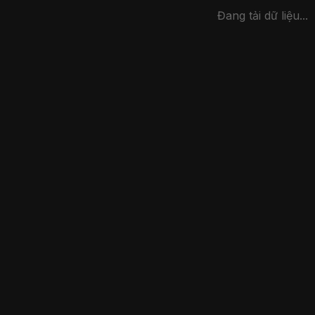
Đang tải dữ liệu...