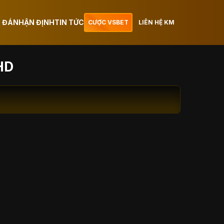
 ĐÁ
NHẬN ĐỊNH
TIN TỨC
CƯỢC VSBET
LIÊN HỆ KM
HD