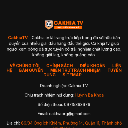
4. GaVangTV
5. ThapCamTV
6. VeboTV
7. Mitom TV
BẢNG SO SÁNH CHI TIẾT
Kết luận so sánh
Giải đáp thắc mắc thường gặp về CakhiaTV (FAQ)
1. CakhiaTV có miễn phí không?
CakhiaTV
- Cakhia tv là trang trực tiếp bóng đá sở hữu bản
2. Có xem được Ngoại Hạng Anh (Premier League) không?
quyền của nhiều giải đấu hàng đầu thế giới. Cà khịa tv giúp
3. CakhiaTV có bị giật lag hay delay không?
người xem bóng đá trực tuyến có trải nghiệm chất lượng cao,
4. Tôi có thể xem CakhiaTV trên Smart TV được không?
không giật lag, không quảng cáo.
✔ Cách 1 — Mở trực tiếp bằng trình duyệt TV
✔ Cách 2 — Chiếu từ điện thoại lên TV (Cast)
5. Xử lý như thế nào khi xem bóng đá CakhiaTV bị giật lag?
VỀ CHÚNG TÔI
CHÍNH SÁCH
ĐIỀU KHOẢN
LIÊN
HỆ
BẢN QUYỀN
1. Chuyển sang Server 2 hoặc 3
MIỄN TRỪ TRÁCH NHIỆM
TUYỂN
2. Kiểm tra lại kết nối mạng
DỤNG
SITEMAP
3. Đóng các ứng dụng chạy nền
4. Chuyển sang trình duyệt khác
Doanh nghiệp: Cakhia TV
5. Giảm độ phân giải video
Kết luận
Chịu trách nhiệm nội dung:
Huỳnh Bá Khoa
Số điện thoại: 09715363676
Nhờ sự ổn định, hình ảnh sắc nét và khả năng cập nhật
nhanh chóng,
CakhiaTV
trở thành địa chỉ quen thuộc của
Email:
cakhiaorg@gmail.com
hàng triệu người hâm mộ bóng đá mỗi ngày. Dù bạn theo dõi
Ngoại Hạng Anh, Champions League, La Liga hay các giải
Địa chỉ:
86/34 Ông Ích Khiêm, Phường 14, Quận 11, Thành phố
đấu của đội tuyển quốc gia, CakhiaTV luôn mang đến link