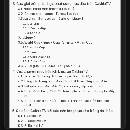
Các giải bóng đá được phát sóng trực tiếp trên CakhiaTV
Ngoại hạng Anh (Premier League)
Champions League – Europa League
La Liga – Bundesliga – Serie A – Ligue 1
La Liga
Bundesliga
Serie A
Ligue 1
World Cup – Euro – Copa America – Asian Cup
World Cup
Euro
Copa America
Asian Cup
V-League, Cúp Quốc Gia, giao hữu CLB
Các chuyên mục hữu ích khác tại CakhiaTV
Lịch thi đấu bóng đá hôm nay – cập nhật 24/7
Bảng xếp hạng bóng đá – cập nhật theo từng vòng đấu
Kết quả bóng đá – đầy đủ, chính xác, cập nhật nhanh
Nhận định bóng đá trước trận – phân tích sâu, thông tin đầy
đủ
Tin tức bóng đá 24/7 – theo dõi nhanh các diễn biến mới
nhất
So sánh CakhiaTV với các nền tảng trực tiếp bóng đá khác
1. Xoilac TV
2. Socolive TV
3. RakhoiTV