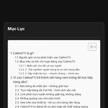
Mục Lục
Table of Contents
CakhiaTV là gì?
Nguồn gốc và sự phát triển của CakhiaTV
Mục tiêu và tôn chỉ hoạt động của CakhiaTV
1. Miễn phí cho tất cả mọi người
2. Trải nghiệm người dùng là ưu tiên hàng đầu
3. Cập nhật liên tục – nhanh chóng – chính xác
Vì sao CakhiaTV trở thành nền tảng xem bóng đá trực tiếp
hàng đầu?
Xem bóng đá miễn phí – không giới hạn
Trực tiếp bóng đá Full HD – hình ảnh sắc nét
Link phát trực tuyến không giật lag, không delay
Không quảng cáo che màn hình
Xem trên mọi thiết bị – tối ưu cho từng nền tảng
CakhiaTV tự động tối ưu phù hợp với chất lượng mạng