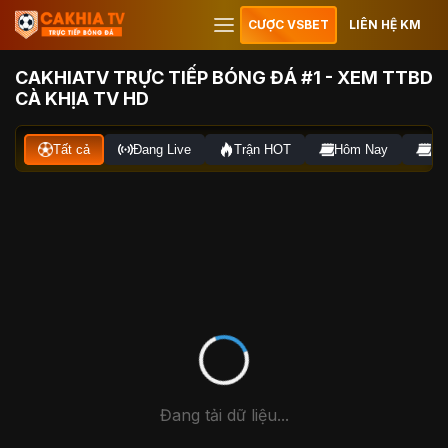
CƯỢC VSBET
LIÊN HỆ KM
CAKHIATV TRỰC TIẾP BÓNG ĐÁ #1 - XEM TTBD
CÀ KHỊA TV HD
Tất cả
Đang Live
Trận HOT
Hôm Nay
Ng
Đang tải dữ liệu...