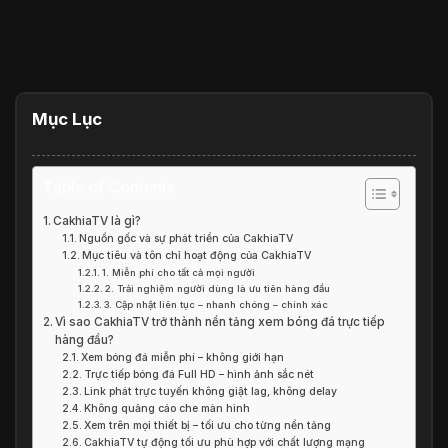
Mục Lục
Table of Contents
CakhiaTV là gì?
Nguồn gốc và sự phát triển của CakhiaTV
Mục tiêu và tôn chỉ hoạt động của CakhiaTV
1. Miễn phí cho tất cả mọi người
2. Trải nghiệm người dùng là ưu tiên hàng đầu
3. Cập nhật liên tục – nhanh chóng – chính xác
Vì sao CakhiaTV trở thành nền tảng xem bóng đá trực tiếp
hàng đầu?
Xem bóng đá miễn phí – không giới hạn
Trực tiếp bóng đá Full HD – hình ảnh sắc nét
Link phát trực tuyến không giật lag, không delay
Không quảng cáo che màn hình
Xem trên mọi thiết bị – tối ưu cho từng nền tảng
CakhiaTV tự động tối ưu phù hợp với chất lượng mạng