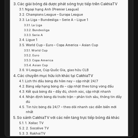
Các giải bóng đá được phát sóng trực tiếp trên CakhiaTV
Ngoại hạng Anh (Premier League)
Champions League – Europa League
La Liga – Bundesliga – Serie A – Ligue 1
La Liga
Bundesliga
Serie A
Ligue 1
World Cup – Euro – Copa America – Asian Cup
World Cup
Euro
Copa America
Asian Cup
V-League, Cúp Quốc Gia, giao hữu CLB
Các chuyên mục hữu ích khác tại CakhiaTV
Lịch thi đấu bóng đá hôm nay – cập nhật 24/7
Bảng xếp hạng bóng đá – cập nhật theo từng vòng đấu
Kết quả bóng đá – đầy đủ, chính xác, cập nhật nhanh
Nhận định bóng đá trước trận – phân tích sâu, thông tin đầy
đủ
Tin tức bóng đá 24/7 – theo dõi nhanh các diễn biến mới
nhất
So sánh CakhiaTV với các nền tảng trực tiếp bóng đá khác
1. Xoilac TV
2. Socolive TV
3. RakhoiTV