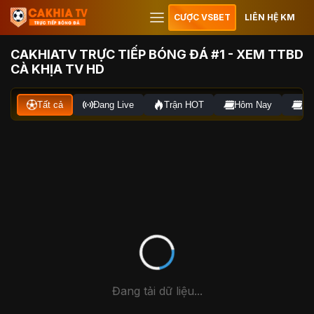
CƯỢC VSBET
LIÊN HỆ KM
CAKHIATV TRỰC TIẾP BÓNG ĐÁ #1 - XEM TTBD
CÀ KHỊA TV HD
Tất cả
Đang Live
Trận HOT
Hôm Nay
Ng
Đang tải dữ liệu...