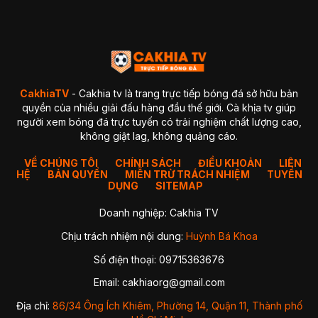
4. GaVangTV
5. ThapCamTV
6. VeboTV
7. Mitom TV
BẢNG SO SÁNH CHI TIẾT
Kết luận so sánh
Giải đáp thắc mắc thường gặp về CakhiaTV (FAQ)
1. CakhiaTV có miễn phí không?
CakhiaTV
- Cakhia tv là trang trực tiếp bóng đá sở hữu bản
2. Có xem được Ngoại Hạng Anh (Premier League) không?
quyền của nhiều giải đấu hàng đầu thế giới. Cà khịa tv giúp
3. CakhiaTV có bị giật lag hay delay không?
người xem bóng đá trực tuyến có trải nghiệm chất lượng cao,
4. Tôi có thể xem CakhiaTV trên Smart TV được không?
không giật lag, không quảng cáo.
✔ Cách 1 — Mở trực tiếp bằng trình duyệt TV
✔ Cách 2 — Chiếu từ điện thoại lên TV (Cast)
5. Xử lý như thế nào khi xem bóng đá CakhiaTV bị giật lag?
VỀ CHÚNG TÔI
CHÍNH SÁCH
ĐIỀU KHOẢN
LIÊN
HỆ
BẢN QUYỀN
1. Chuyển sang Server 2 hoặc 3
MIỄN TRỪ TRÁCH NHIỆM
TUYỂN
2. Kiểm tra lại kết nối mạng
DỤNG
SITEMAP
3. Đóng các ứng dụng chạy nền
4. Chuyển sang trình duyệt khác
Doanh nghiệp: Cakhia TV
5. Giảm độ phân giải video
Kết luận
Chịu trách nhiệm nội dung:
Huỳnh Bá Khoa
Số điện thoại: 09715363676
Nhờ sự ổn định, hình ảnh sắc nét và khả năng cập nhật
nhanh chóng,
CakhiaTV
trở thành địa chỉ quen thuộc của
Email:
cakhiaorg@gmail.com
hàng triệu người hâm mộ bóng đá mỗi ngày. Dù bạn theo dõi
Ngoại Hạng Anh, Champions League, La Liga hay các giải
Địa chỉ:
86/34 Ông Ích Khiêm, Phường 14, Quận 11, Thành phố
đấu của đội tuyển quốc gia, CakhiaTV luôn mang đến link