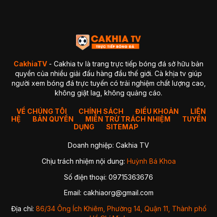
4. GaVangTV
5. ThapCamTV
6. VeboTV
7. Mitom TV
BẢNG SO SÁNH CHI TIẾT
Kết luận so sánh
Giải đáp thắc mắc thường gặp về CakhiaTV (FAQ)
1. CakhiaTV có miễn phí không?
CakhiaTV
- Cakhia tv là trang trực tiếp bóng đá sở hữu bản
2. Có xem được Ngoại Hạng Anh (Premier League) không?
quyền của nhiều giải đấu hàng đầu thế giới. Cà khịa tv giúp
3. CakhiaTV có bị giật lag hay delay không?
người xem bóng đá trực tuyến có trải nghiệm chất lượng cao,
4. Tôi có thể xem CakhiaTV trên Smart TV được không?
không giật lag, không quảng cáo.
✔ Cách 1 — Mở trực tiếp bằng trình duyệt TV
✔ Cách 2 — Chiếu từ điện thoại lên TV (Cast)
5. Xử lý như thế nào khi xem bóng đá CakhiaTV bị giật lag?
VỀ CHÚNG TÔI
CHÍNH SÁCH
ĐIỀU KHOẢN
LIÊN
HỆ
BẢN QUYỀN
1. Chuyển sang Server 2 hoặc 3
MIỄN TRỪ TRÁCH NHIỆM
TUYỂN
2. Kiểm tra lại kết nối mạng
DỤNG
SITEMAP
3. Đóng các ứng dụng chạy nền
4. Chuyển sang trình duyệt khác
Doanh nghiệp: Cakhia TV
5. Giảm độ phân giải video
Kết luận
Chịu trách nhiệm nội dung:
Huỳnh Bá Khoa
Số điện thoại: 09715363676
Nhờ sự ổn định, hình ảnh sắc nét và khả năng cập nhật
nhanh chóng,
CakhiaTV
trở thành địa chỉ quen thuộc của
Email:
cakhiaorg@gmail.com
hàng triệu người hâm mộ bóng đá mỗi ngày. Dù bạn theo dõi
Ngoại Hạng Anh, Champions League, La Liga hay các giải
Địa chỉ:
86/34 Ông Ích Khiêm, Phường 14, Quận 11, Thành phố
đấu của đội tuyển quốc gia, CakhiaTV luôn mang đến link