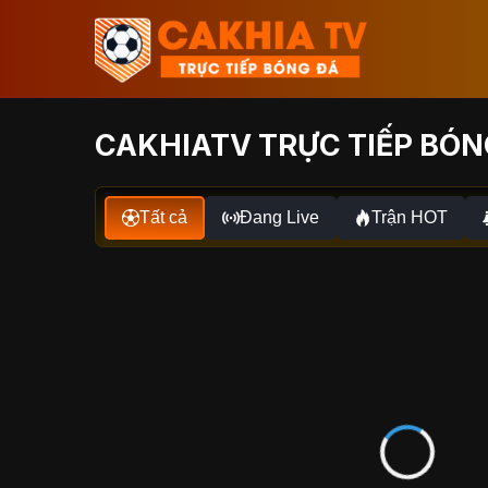
CAKHIATV TRỰC TIẾP BÓNG
Tất cả
Đang Live
Trận HOT