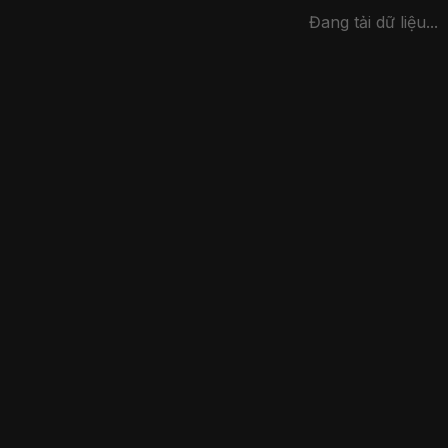
Đang tải dữ liệu...