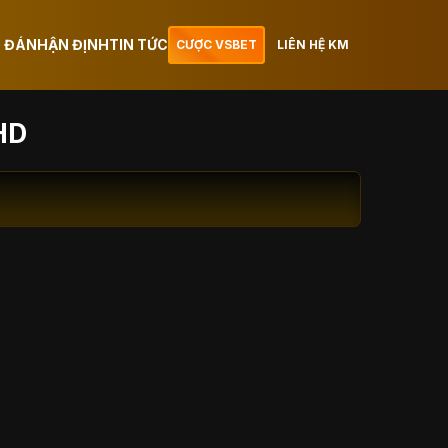
 ĐÁ
NHẬN ĐỊNH
TIN TỨC
CƯỢC VSBET
LIÊN HỆ KM
HD