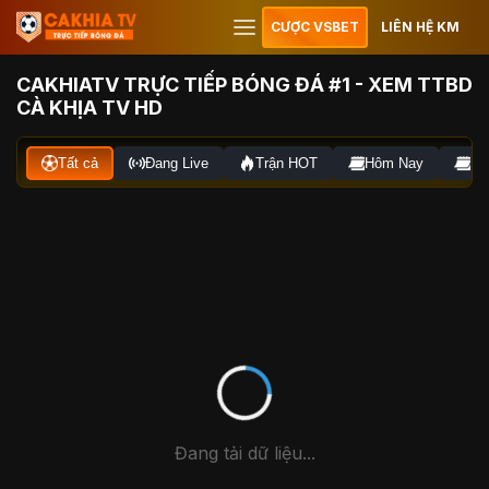
CƯỢC VSBET
LIÊN HỆ KM
CAKHIATV TRỰC TIẾP BÓNG ĐÁ #1 - XEM TTBD
CÀ KHỊA TV HD
Tất cả
Đang Live
Trận HOT
Hôm Nay
Ng
Đang tải dữ liệu...