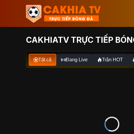
CAKHIATV TRỰC TIẾP BÓNG
Tất cả
Đang Live
Trận HOT