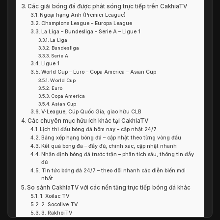
Các giải bóng đá được phát sóng trực tiếp trên CakhiaTV
Ngoại hạng Anh (Premier League)
Champions League – Europa League
La Liga – Bundesliga – Serie A – Ligue 1
La Liga
Bundesliga
Serie A
Ligue 1
World Cup – Euro – Copa America – Asian Cup
World Cup
Euro
Copa America
Asian Cup
V-League, Cúp Quốc Gia, giao hữu CLB
Các chuyên mục hữu ích khác tại CakhiaTV
Lịch thi đấu bóng đá hôm nay – cập nhật 24/7
Bảng xếp hạng bóng đá – cập nhật theo từng vòng đấu
Kết quả bóng đá – đầy đủ, chính xác, cập nhật nhanh
Nhận định bóng đá trước trận – phân tích sâu, thông tin đầy
đủ
Tin tức bóng đá 24/7 – theo dõi nhanh các diễn biến mới
nhất
So sánh CakhiaTV với các nền tảng trực tiếp bóng đá khác
1. Xoilac TV
2. Socolive TV
3. RakhoiTV