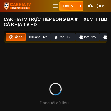
CƯỢC VSBET
LIÊN HỆ KM
CAKHIATV TRỰC TIẾP BÓNG ĐÁ #1 - XEM TTBD
CÀ KHỊA TV HD
Tất cả
Đang Live
Trận HOT
Hôm Nay
Ng
Đang tải dữ liệu...