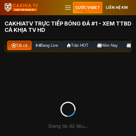
CƯỢC VSBET
LIÊN HỆ KM
CAKHIATV TRỰC TIẾP BÓNG ĐÁ #1 - XEM TTBD
CÀ KHỊA TV HD
Tất cả
Đang Live
Trận HOT
Hôm Nay
Ng
Đang tải dữ liệu...