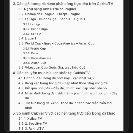
Các giải bóng đá được phát sóng trực tiếp trên CakhiaTV
Ngoại hạng Anh (Premier League)
Champions League – Europa League
La Liga – Bundesliga – Serie A – Ligue 1
La Liga
Bundesliga
Serie A
Ligue 1
World Cup – Euro – Copa America – Asian Cup
World Cup
Euro
Copa America
Asian Cup
V-League, Cúp Quốc Gia, giao hữu CLB
Các chuyên mục hữu ích khác tại CakhiaTV
Lịch thi đấu bóng đá hôm nay – cập nhật 24/7
Bảng xếp hạng bóng đá – cập nhật theo từng vòng đấu
Kết quả bóng đá – đầy đủ, chính xác, cập nhật nhanh
Nhận định bóng đá trước trận – phân tích sâu, thông tin đầy
đủ
Tin tức bóng đá 24/7 – theo dõi nhanh các diễn biến mới
nhất
So sánh CakhiaTV với các nền tảng trực tiếp bóng đá khác
1. Xoilac TV
2. Socolive TV
3. RakhoiTV