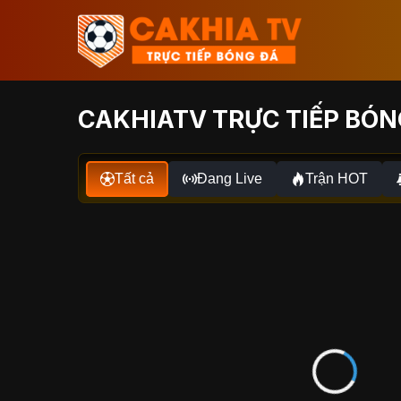
CAKHIATV TRỰC TIẾP BÓNG
Tất cả
Đang Live
Trận HOT