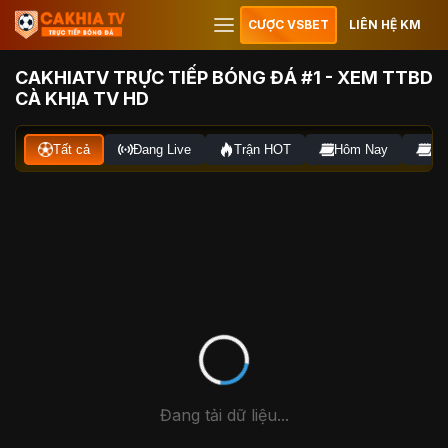
CƯỢC VSBET
LIÊN HỆ KM
CAKHIATV TRỰC TIẾP BÓNG ĐÁ #1 - XEM TTBD
CÀ KHỊA TV HD
Tất cả
Đang Live
Trận HOT
Hôm Nay
Ng
Đang tải dữ liệu...