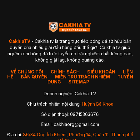
4. GaVangTV
5. ThapCamTV
6. VeboTV
7. Mitom TV
BẢNG SO SÁNH CHI TIẾT
Kết luận so sánh
Giải đáp thắc mắc thường gặp về CakhiaTV (FAQ)
1. CakhiaTV có miễn phí không?
CakhiaTV
- Cakhia tv là trang trực tiếp bóng đá sở hữu bản
2. Có xem được Ngoại Hạng Anh (Premier League) không?
quyền của nhiều giải đấu hàng đầu thế giới. Cà khịa tv giúp
3. CakhiaTV có bị giật lag hay delay không?
người xem bóng đá trực tuyến có trải nghiệm chất lượng cao,
4. Tôi có thể xem CakhiaTV trên Smart TV được không?
không giật lag, không quảng cáo.
✔ Cách 1 — Mở trực tiếp bằng trình duyệt TV
✔ Cách 2 — Chiếu từ điện thoại lên TV (Cast)
5. Xử lý như thế nào khi xem bóng đá CakhiaTV bị giật lag?
VỀ CHÚNG TÔI
CHÍNH SÁCH
ĐIỀU KHOẢN
LIÊN
HỆ
BẢN QUYỀN
1. Chuyển sang Server 2 hoặc 3
MIỄN TRỪ TRÁCH NHIỆM
TUYỂN
2. Kiểm tra lại kết nối mạng
DỤNG
SITEMAP
3. Đóng các ứng dụng chạy nền
4. Chuyển sang trình duyệt khác
Doanh nghiệp: Cakhia TV
5. Giảm độ phân giải video
Kết luận
Chịu trách nhiệm nội dung:
Huỳnh Bá Khoa
Số điện thoại: 09715363676
Nhờ sự ổn định, hình ảnh sắc nét và khả năng cập nhật
nhanh chóng,
CakhiaTV
trở thành địa chỉ quen thuộc của
Email:
cakhiaorg@gmail.com
hàng triệu người hâm mộ bóng đá mỗi ngày. Dù bạn theo dõi
Ngoại Hạng Anh, Champions League, La Liga hay các giải
Địa chỉ:
86/34 Ông Ích Khiêm, Phường 14, Quận 11, Thành phố
đấu của đội tuyển quốc gia, CakhiaTV luôn mang đến link