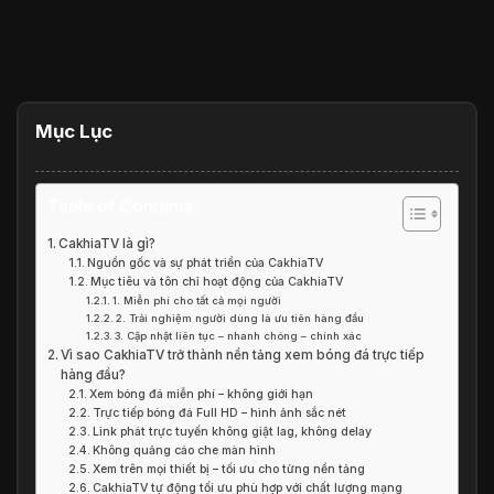
Mục Lục
Table of Contents
CakhiaTV là gì?
Nguồn gốc và sự phát triển của CakhiaTV
Mục tiêu và tôn chỉ hoạt động của CakhiaTV
1. Miễn phí cho tất cả mọi người
2. Trải nghiệm người dùng là ưu tiên hàng đầu
3. Cập nhật liên tục – nhanh chóng – chính xác
Vì sao CakhiaTV trở thành nền tảng xem bóng đá trực tiếp
hàng đầu?
Xem bóng đá miễn phí – không giới hạn
Trực tiếp bóng đá Full HD – hình ảnh sắc nét
Link phát trực tuyến không giật lag, không delay
Không quảng cáo che màn hình
Xem trên mọi thiết bị – tối ưu cho từng nền tảng
CakhiaTV tự động tối ưu phù hợp với chất lượng mạng