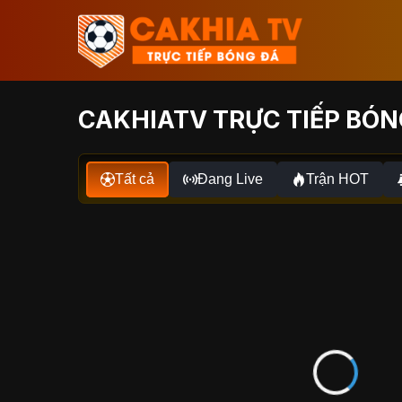
CAKHIATV TRỰC TIẾP BÓNG
Tất cả
Đang Live
Trận HOT