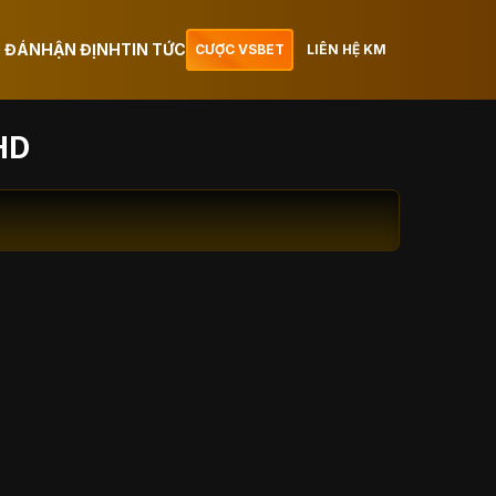
 ĐÁ
NHẬN ĐỊNH
TIN TỨC
CƯỢC VSBET
LIÊN HỆ KM
HD