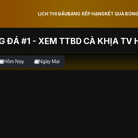
LỊCH THI ĐẤU
BẢNG XẾP HẠNG
KẾT QUẢ BÓNG
 ĐÁ #1 - XEM TTBD CÀ KHỊA TV 
Hôm Nay
Ngày Mai