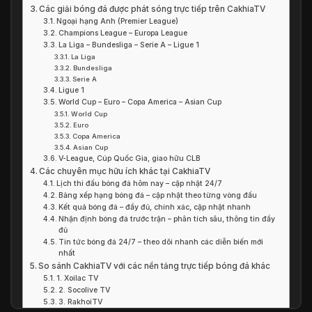
Các giải bóng đá được phát sóng trực tiếp trên CakhiaTV
Ngoại hạng Anh (Premier League)
Champions League – Europa League
La Liga – Bundesliga – Serie A – Ligue 1
La Liga
Bundesliga
Serie A
Ligue 1
World Cup – Euro – Copa America – Asian Cup
World Cup
Euro
Copa America
Asian Cup
V-League, Cúp Quốc Gia, giao hữu CLB
Các chuyên mục hữu ích khác tại CakhiaTV
Lịch thi đấu bóng đá hôm nay – cập nhật 24/7
Bảng xếp hạng bóng đá – cập nhật theo từng vòng đấu
Kết quả bóng đá – đầy đủ, chính xác, cập nhật nhanh
Nhận định bóng đá trước trận – phân tích sâu, thông tin đầy
đủ
Tin tức bóng đá 24/7 – theo dõi nhanh các diễn biến mới
nhất
So sánh CakhiaTV với các nền tảng trực tiếp bóng đá khác
1. Xoilac TV
2. Socolive TV
3. RakhoiTV