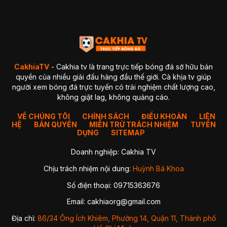
4. GaVangTV
5. ThapCamTV
6. VeboTV
7. Mitom TV
BẢNG SO SÁNH CHI TIẾT
Kết luận so sánh
Giải đáp thắc mắc thường gặp về CakhiaTV (FAQ)
1. CakhiaTV có miễn phí không?
CakhiaTV
- Cakhia tv là trang trực tiếp bóng đá sở hữu bản
2. Có xem được Ngoại Hạng Anh (Premier League) không?
quyền của nhiều giải đấu hàng đầu thế giới. Cà khịa tv giúp
3. CakhiaTV có bị giật lag hay delay không?
người xem bóng đá trực tuyến có trải nghiệm chất lượng cao,
4. Tôi có thể xem CakhiaTV trên Smart TV được không?
không giật lag, không quảng cáo.
✔ Cách 1 — Mở trực tiếp bằng trình duyệt TV
✔ Cách 2 — Chiếu từ điện thoại lên TV (Cast)
5. Xử lý như thế nào khi xem bóng đá CakhiaTV bị giật lag?
VỀ CHÚNG TÔI
CHÍNH SÁCH
ĐIỀU KHOẢN
LIÊN
HỆ
BẢN QUYỀN
1. Chuyển sang Server 2 hoặc 3
MIỄN TRỪ TRÁCH NHIỆM
TUYỂN
2. Kiểm tra lại kết nối mạng
DỤNG
SITEMAP
3. Đóng các ứng dụng chạy nền
4. Chuyển sang trình duyệt khác
Doanh nghiệp: Cakhia TV
5. Giảm độ phân giải video
Kết luận
Chịu trách nhiệm nội dung:
Huỳnh Bá Khoa
Số điện thoại: 09715363676
Nhờ sự ổn định, hình ảnh sắc nét và khả năng cập nhật
nhanh chóng,
CakhiaTV
trở thành địa chỉ quen thuộc của
Email:
cakhiaorg@gmail.com
hàng triệu người hâm mộ bóng đá mỗi ngày. Dù bạn theo dõi
Ngoại Hạng Anh, Champions League, La Liga hay các giải
Địa chỉ:
86/34 Ông Ích Khiêm, Phường 14, Quận 11, Thành phố
đấu của đội tuyển quốc gia, CakhiaTV luôn mang đến link