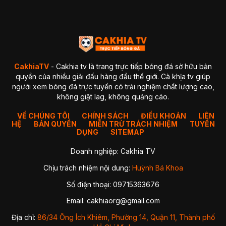
4. GaVangTV
5. ThapCamTV
6. VeboTV
7. Mitom TV
BẢNG SO SÁNH CHI TIẾT
Kết luận so sánh
Giải đáp thắc mắc thường gặp về CakhiaTV (FAQ)
1. CakhiaTV có miễn phí không?
CakhiaTV
- Cakhia tv là trang trực tiếp bóng đá sở hữu bản
2. Có xem được Ngoại Hạng Anh (Premier League) không?
quyền của nhiều giải đấu hàng đầu thế giới. Cà khịa tv giúp
3. CakhiaTV có bị giật lag hay delay không?
người xem bóng đá trực tuyến có trải nghiệm chất lượng cao,
4. Tôi có thể xem CakhiaTV trên Smart TV được không?
không giật lag, không quảng cáo.
✔ Cách 1 — Mở trực tiếp bằng trình duyệt TV
✔ Cách 2 — Chiếu từ điện thoại lên TV (Cast)
5. Xử lý như thế nào khi xem bóng đá CakhiaTV bị giật lag?
VỀ CHÚNG TÔI
CHÍNH SÁCH
ĐIỀU KHOẢN
LIÊN
HỆ
BẢN QUYỀN
1. Chuyển sang Server 2 hoặc 3
MIỄN TRỪ TRÁCH NHIỆM
TUYỂN
2. Kiểm tra lại kết nối mạng
DỤNG
SITEMAP
3. Đóng các ứng dụng chạy nền
4. Chuyển sang trình duyệt khác
Doanh nghiệp: Cakhia TV
5. Giảm độ phân giải video
Kết luận
Chịu trách nhiệm nội dung:
Huỳnh Bá Khoa
Số điện thoại: 09715363676
Nhờ sự ổn định, hình ảnh sắc nét và khả năng cập nhật
nhanh chóng,
CakhiaTV
trở thành địa chỉ quen thuộc của
Email:
cakhiaorg@gmail.com
hàng triệu người hâm mộ bóng đá mỗi ngày. Dù bạn theo dõi
Ngoại Hạng Anh, Champions League, La Liga hay các giải
Địa chỉ:
86/34 Ông Ích Khiêm, Phường 14, Quận 11, Thành phố
đấu của đội tuyển quốc gia, CakhiaTV luôn mang đến link