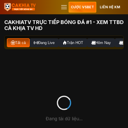
CƯỢC VSBET
LIÊN HỆ KM
CAKHIATV TRỰC TIẾP BÓNG ĐÁ #1 - XEM TTBD
CÀ KHỊA TV HD
Tất cả
Đang Live
Trận HOT
Hôm Nay
Ng
Đang tải dữ liệu...