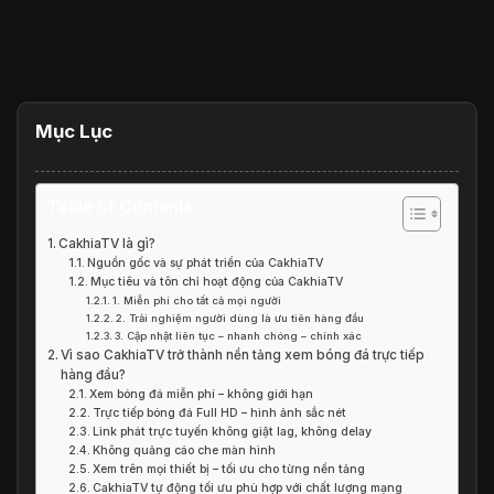
Mục Lục
Table of Contents
CakhiaTV là gì?
Nguồn gốc và sự phát triển của CakhiaTV
Mục tiêu và tôn chỉ hoạt động của CakhiaTV
1. Miễn phí cho tất cả mọi người
2. Trải nghiệm người dùng là ưu tiên hàng đầu
3. Cập nhật liên tục – nhanh chóng – chính xác
Vì sao CakhiaTV trở thành nền tảng xem bóng đá trực tiếp
hàng đầu?
Xem bóng đá miễn phí – không giới hạn
Trực tiếp bóng đá Full HD – hình ảnh sắc nét
Link phát trực tuyến không giật lag, không delay
Không quảng cáo che màn hình
Xem trên mọi thiết bị – tối ưu cho từng nền tảng
CakhiaTV tự động tối ưu phù hợp với chất lượng mạng